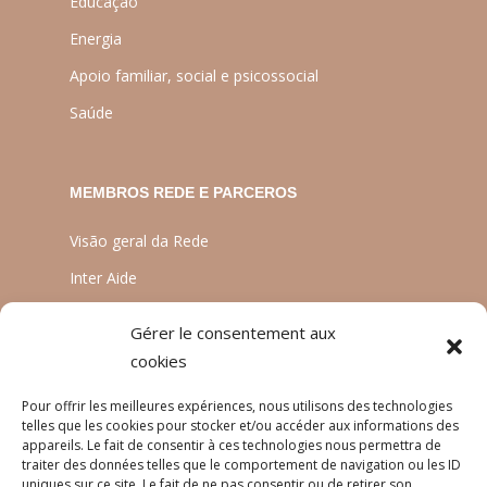
Educação
Energia
Apoio familiar, social e psicossocial
Saúde
MEMBROS REDE E PARCEROS
Visão geral da Rede
Inter Aide
ATIA
Gérer le consentement aux
Planète Enfants & Développement
cookies
Experts Solidaires
Pour offrir les meilleures expériences, nous utilisons des technologies
telles que les cookies pour stocker et/ou accéder aux informations des
appareils. Le fait de consentir à ces technologies nous permettra de
traiter des données telles que le comportement de navigation ou les ID
LINGUAS
uniques sur ce site. Le fait de ne pas consentir ou de retirer son