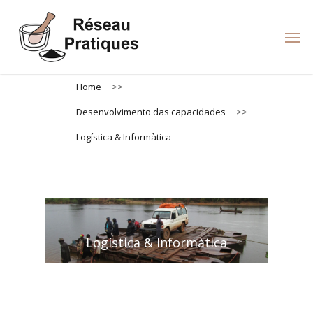
Skip
to
Men
main
content
Home
>>
Desenvolvimento das capacidades
>>
Logística & Informàtica
Logística & Informàtica