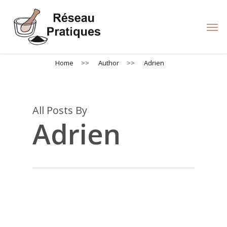
Skip
to
Men
main
content
Home
>>
Author
>>
Adrien
All Posts By
Adrien