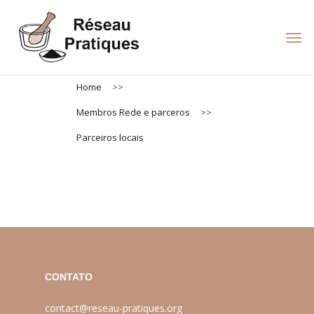
Skip
to
Men
main
content
Home
>>
Membros Rede e parceros
>>
Parceiros locais
CONTATO
contact@reseau-pratiques.org