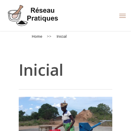
Skip
to
Men
main
content
Home
>>
Inicial
Inicial