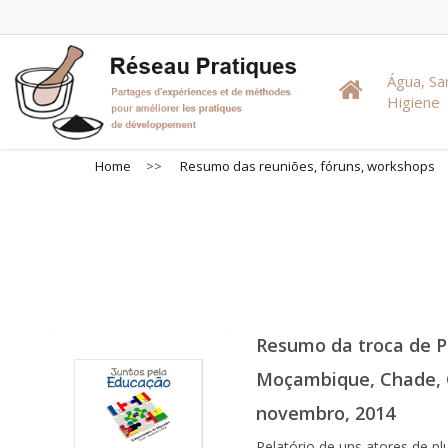
Skip
to
main
Água, S
content
Higiene
Home
>>
Resumo das reuniões, fóruns, workshops
Resumo das
Resumo da troca de Pr
Moçambique, Chade, G
novembro, 2014
Relatório de uns atores de pl