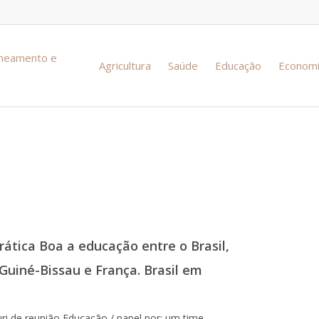
aneamento e
Agricultura
Saúde
Educação
Econom
 reuniões, fóruns
ática Boa a educação entre o Brasil,
uiné-Bissau e França. Brasil em
uri de reunião Educação / papel por: um time