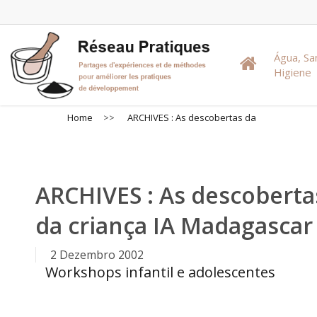
Skip
to
main
Água, S
content
Higiene
Home
>>
ARCHIVES : As descobertas da
ARCHIVES : As descoberta
da criança IA Madagascar
2 Dezembro 2002
Workshops infantil e adolescentes