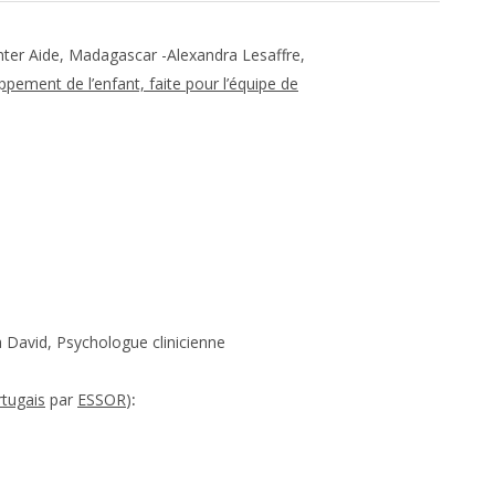
Inter Aide, Madagascar -Alexandra Lesaffre,
pement de l’enfant, faite pour l’équipe de
a David, Psychologue clinicienne
rtugais
par
ESSOR
)
: