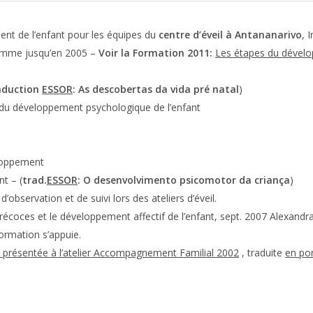
ent de l’enfant pour les équipes du
centre d’éveil à Antananarivo
, 
amme jusqu’en 2005 –
Voir la Formation 2011:
Les étapes du dévelop
aduction
ESSOR
: As descobertas da vida pré natal
)
s du développement psychologique de l’enfant
loppement
t – (
trad.
ESSOR
: O desenvolvimento psicomotor da criança
)
d’observation et de suivi lors des ateliers d’éveil.
récoces et le développement affectif de l’enfant, sept. 2007 Alexandr
formation s’appuie.
l présentée à l’atelier Accompagnement Familial 2002
, traduite
en po