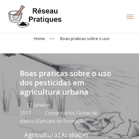
Skip
to
Men
main
content
Home
>>
Boas praticas sobre o uso
Boas praticas sobre o uso
dos pesticidas em
agricultura urbana
17 Janeiro
2017
Comentários
,
Fichas de
dados
,
Manuais de formação
Agricultura
|
Avaliação