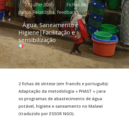
23 Julho 2005
Fichas de
dados
,
Relatórios, feedbacks
Água, Saneamento e
Higiene
|
Facilitação e
sensibilização
2 fichas de síntese (em francês e português):
Adaptação da metodologia « PHAST »
p
ara
os programas de abastecimento de água
potável, higiene e saneamento no Malawi
(traduzido por ESSOR NGO).