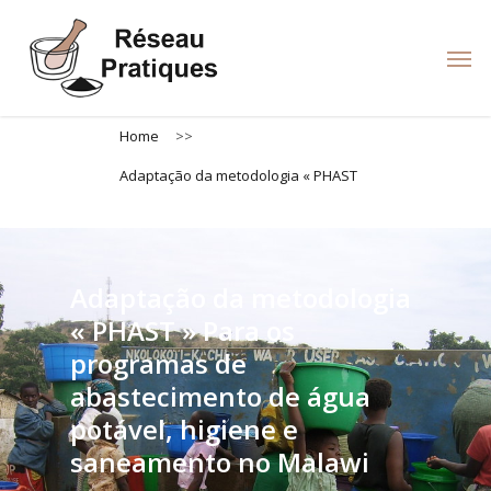
Skip
to
Men
main
content
Home
>>
Adaptação da metodologia « PHAST
Adaptação da metodologia
« PHAST » Para os
programas de
abastecimento de água
potável, higiene e
saneamento no Malawi