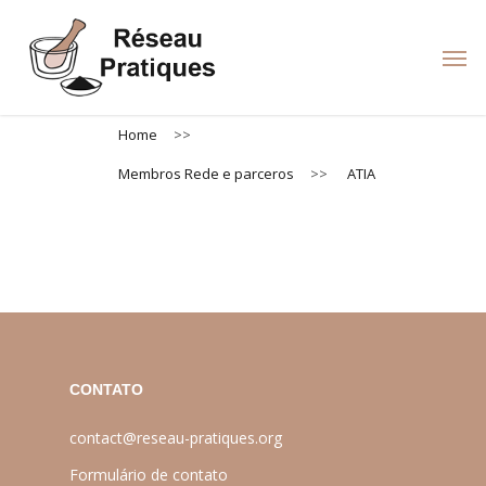
Skip
to
Men
main
content
Home
>>
Membros Rede e parceros
>>
ATIA
CONTATO
contact@reseau-pratiques.org
Formulário de contato