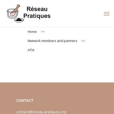
Skip
to
Men
main
content
Home
>>
Network members and partners
>>
ATIA
CONTACT
contact@reseau-pratiques.org