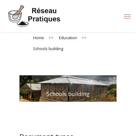
Skip
to
Men
main
content
Home
>>
Education
>>
Schools building
Schools building