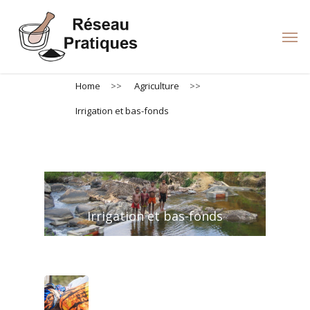
Skip
to
Men
main
content
Home
>>
Agriculture
>>
Irrigation et bas-fonds
Irrigation et bas-fonds