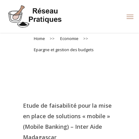
Skip
to
Men
main
content
Home
>>
Economie
>>
Epargne et gestion des budgets
Epargne et gestion des budgets
Etude de faisabilité pour la mise
en place de solutions « mobile »
(Mobile Banking) – Inter Aide
Madagascar