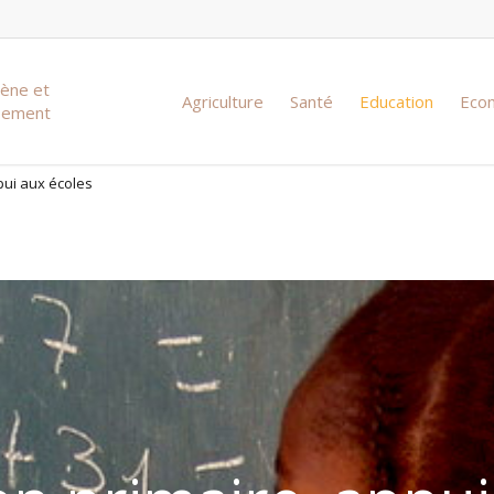
iène et
Agriculture
Santé
Education
Eco
ssement
pui aux écoles