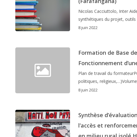
(Farafangana)
Nicolas Cacciuttolo, Inter Ai
synthétiques du projet, outi
8 juin 2022
Formation de Base de
Fonctionnement d’une 
Plan de travail du formateurPu
politiques, religieux,…)Volume
8 juin 2022
Synthèse d’évaluation
l’accès et renforcemen
en milieu rural isolé