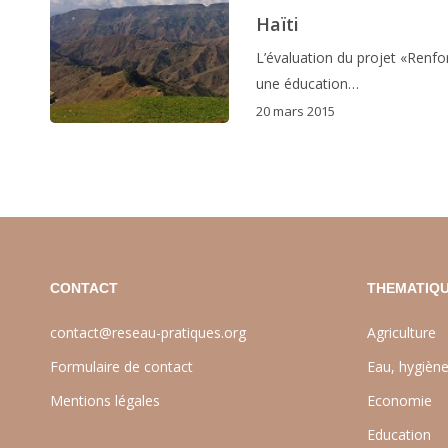
Haïti
L’évaluation du projet «Renf
une éducation…
20 mars 2015
CONTACT
THEMATIQU
contact@reseau-pratiques.org
Agriculture
Formulaire de contact
Eau, hygièn
Mentions légales
Economie
Education