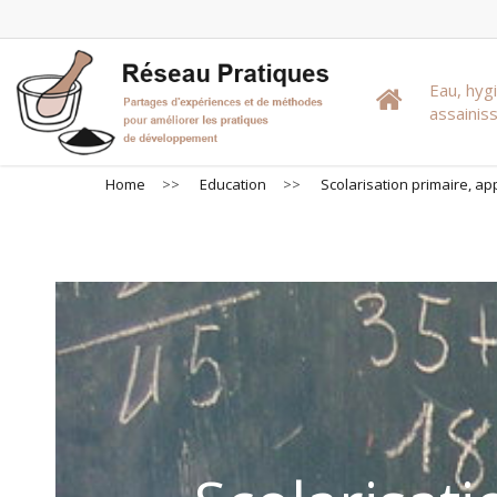
Skip
to
main
Eau, hyg
content
assaini
Home
>>
Education
>>
Scolarisation primaire, ap