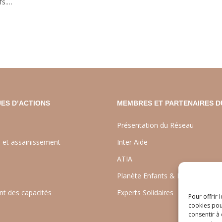
fs.…
ES D’ACTIONS
MEMBRES ET PARTENAIRES D
Présentation du Réseau
e et assainissement
Inter Aide
ATIA
Planète Enfants & Développeme
t des capacités
Experts Solidaires
Pour offrir 
cookies pou
consentir à