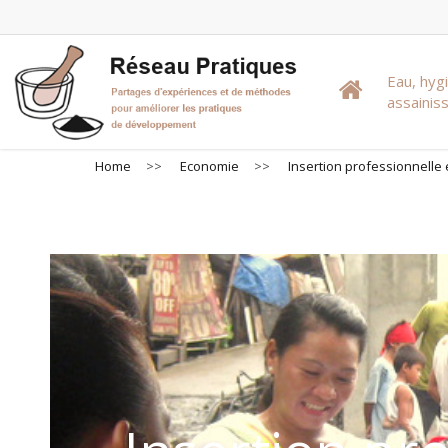
Skip
to
main
Eau, hyg
content
assaini
Home
>>
Economie
>>
Insertion professionnelle 