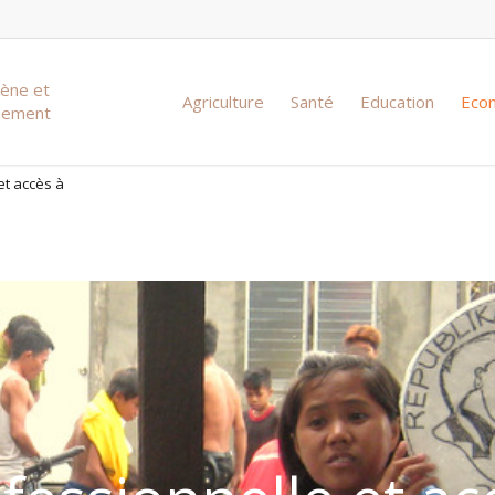
iène et
Agriculture
Santé
Education
Eco
ssement
et accès à