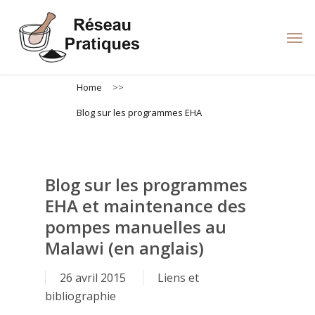
Skip
to
Men
main
content
Home
>>
Blog sur les programmes EHA
Blog sur les programmes
EHA et maintenance des
pompes manuelles au
Malawi (en anglais)
26 avril 2015
Liens et
bibliographie