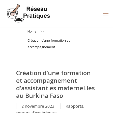
Skip
to
Men
main
content
Home
>>
Création d’une formation et
accompagnement
Création d’une formation
et accompagnement
d’assistant.es maternel.les
au Burkina Faso
2 novembre 2023
Rapports,
retours d'expériences