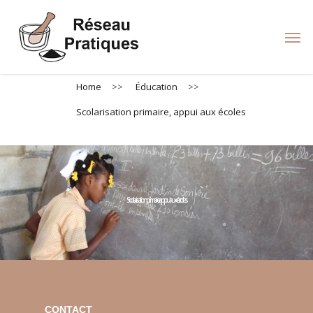
Skip
to
Men
main
content
Home
>>
Éducation
>>
Scolarisation primaire, appui aux écoles
Scolarisation primaire, appui aux écoles
CONTACT