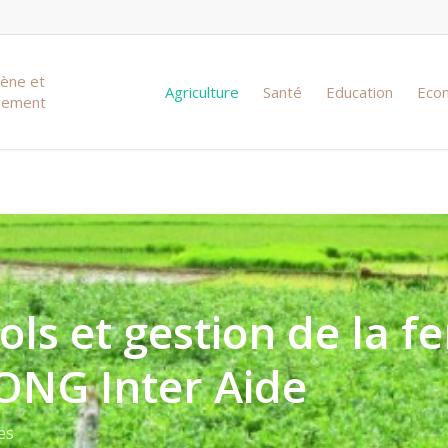
iène et
Agriculture
Santé
Education
Eco
ssement
s et gestion de la fer
’ONG Inter Aide
es