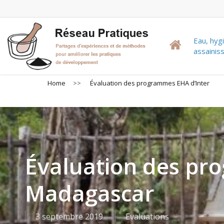
Skip
to
main
Eau, hyg
content
assaini
Home
>>
Évaluation des programmes EHA d’Inter
Évaluation des pr
Madagascar
3 septembre 2019
Evaluations