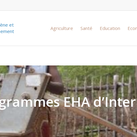
iène et
Agriculture
Santé
Education
Eco
ssement
ogrammes EHA d’Inter