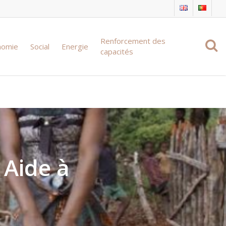
Renforcement des
nomie
Social
Energie
capacités
 Aide à