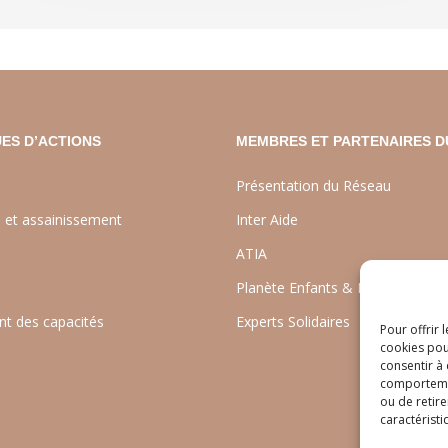
ES D’ACTIONS
MEMBRES ET PARTENAIRES D
Présentation du Réseau
e et assainissement
Inter Aide
ATIA
Planète Enfants & Développeme
t des capacités
Experts Solidaires
Pour offrir 
cookies pou
consentir à
comportement
ou de retire
caractéristi