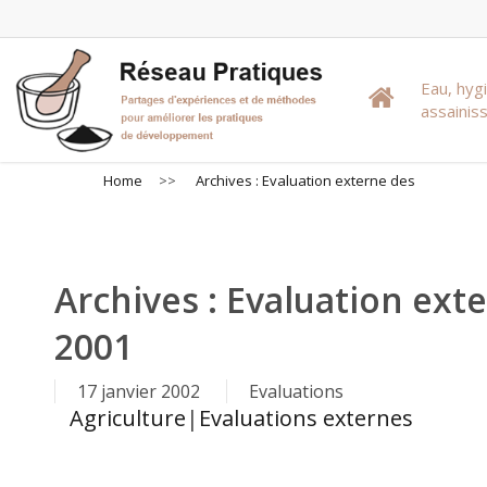
Skip
to
main
Eau, hyg
content
assaini
Home
>>
Archives : Evaluation externe des
Archives : Evaluation ex
2001
17 janvier 2002
Evaluations
Agriculture
|
Evaluations externes