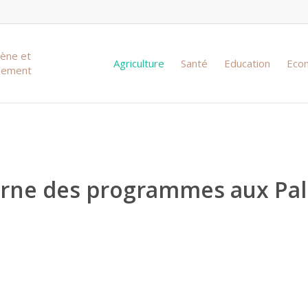
iène et
Agriculture
Santé
Education
Eco
ssement
terne des programmes aux Palm