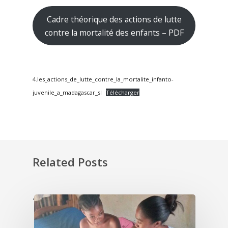
Cadre théorique des actions de lutte
contre la mortalité des enfants – PDF
4.les_actions_de_lutte_contre_la_mortalite_infanto-
juvenile_a_madagascar_sl
Télécharger
Related Posts
'