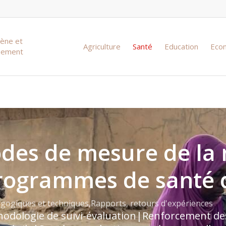
iène et
Agriculture
Santé
Education
Eco
ssement
des de mesure de la 
rogrammes de santé d
agogiques et techniques
,
Rapports, retours d'expériences
odologie de suivi-évaluation
|
Renforcement des