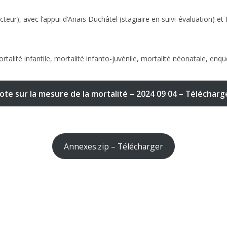
ecteur), avec l’appui d’Anaïs Duchâtel (stagiaire en suivi-évaluation) et
alité infantile, mortalité infanto-juvénile, mortalité néonatale, enq
ote sur la mesure de la mortalité – 2024 09 04 – Télécharg
Annexes.zip – Télécharger