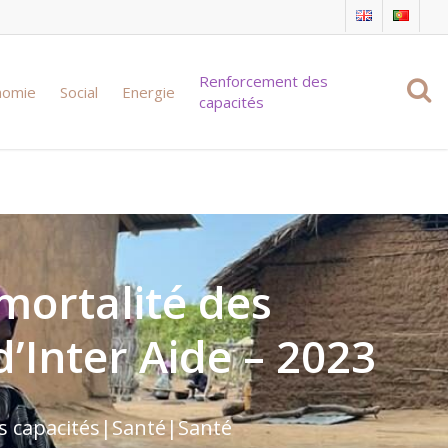
Renforcement des
nomie
Social
Energie
capacités
mortalité des
’Inter Aide – 2023
 capacités
|
Santé
|
Santé