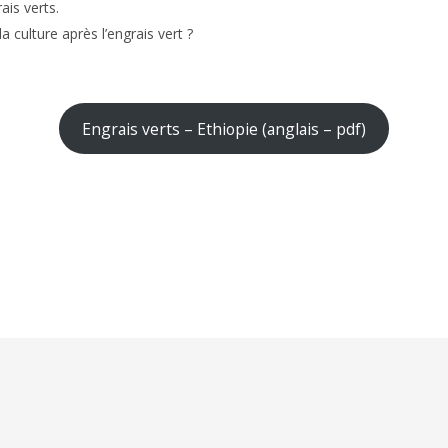
ais verts.
a culture après l’engrais vert ?
Engrais verts – Ethiopie (anglais – pdf)