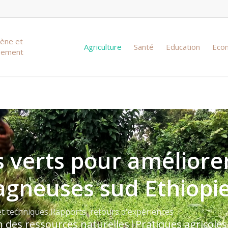
iène et
Agriculture
Santé
Education
Eco
ssement
 verts pour améliorer 
agneuses sud Ethiopi
t techniques
,
Rapports, retours d'expériences
n des ressources naturelles
|
Pratiques agricoles