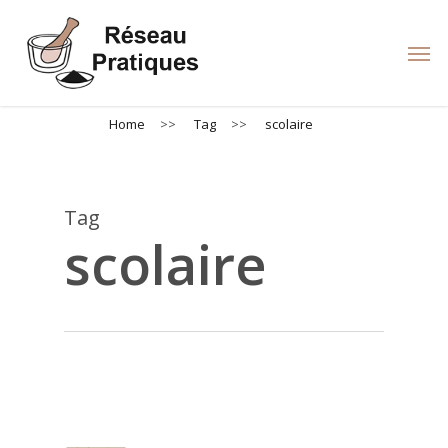
Skip
to
Men
main
content
Home
>>
Tag
>>
scolaire
Tag
scolaire
scolaire