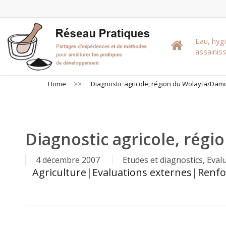
Skip
to
main
Eau, hyg
content
assaini
Home
>>
Diagnostic agricole, région du Wolayta/Dam
Diagnostic agricole, régi
4 décembre 2007
Etudes et diagnostics
,
Eval
Agriculture
|
Evaluations externes
|
Renfo