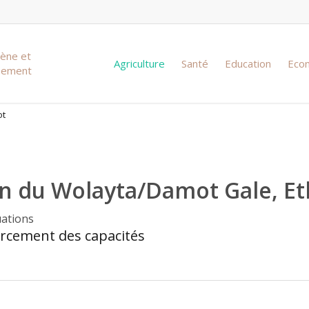
iène et
Agriculture
Santé
Education
Eco
ssement
ot
on du Wolayta/Damot Gale, Et
uations
rcement des capacités