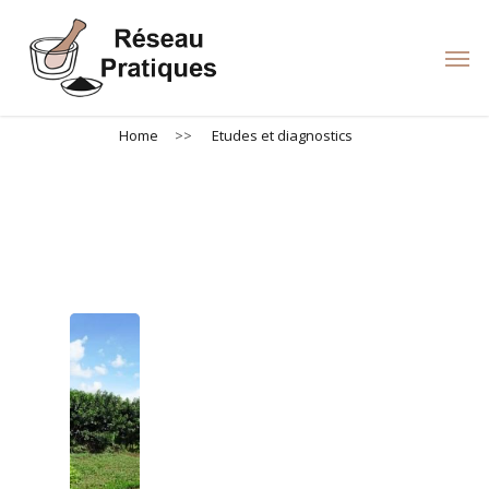
Skip
to
Men
main
content
Home
>>
Etudes et diagnostics
Etudes et diagnostics