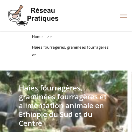
Skip
to
Men
main
content
Home
>>
Haies fourragères, graminées fourragères
et
Haies fourragères,
graminées fourragères et
alimentation animale en
Ethiopie du Sud et du
Centre