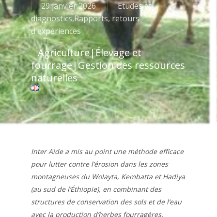
29 janvier 2026
Etudes et
diagnostics
,
Rapports, retours
d'expériences
Agriculture
|
Élevage et
fourrage
|
Gestion des ressources
naturelles
Inter Aide a mis au point une méthode efficace
pour lutter contre l’érosion dans les zones
montagneuses du Wolayta, Kembatta et Hadiya
(au sud de l’Éthiopie), en combinant des
structures de conservation des sols et de l’eau
avec la production d’herbes fourragères.