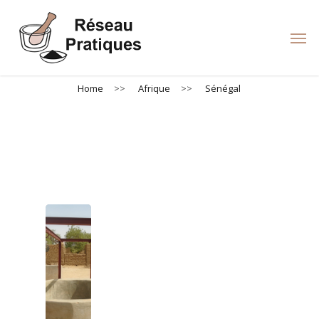
Skip
to
Men
main
content
Home
>>
Afrique
>>
Sénégal
Sénégal