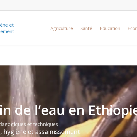
iène et
Agriculture
Santé
Education
Eco
ssement
in de l’eau en Ethiopi
édagogiques et techniques
, hygiène et assainissement