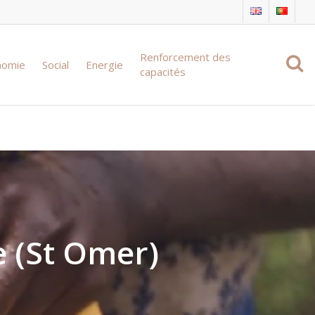
Renforcement des
nomie
Social
Energie
capacités
e (St Omer)