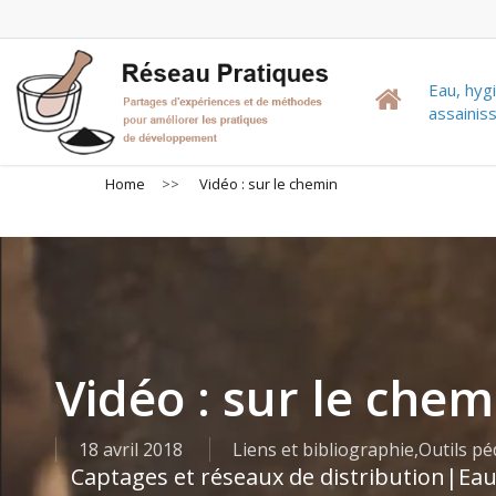
Skip
to
main
Eau, hyg
content
assaini
Home
>>
Vidéo : sur le chemin
Vidéo : sur le chem
18 avril 2018
Liens et bibliographie
,
Outils p
Captages et réseaux de distribution
|
Eau