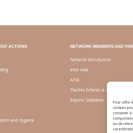
ENT ACTIONS
NETWORK MEMBERS AND PA
Network introduction
lding
Inter Aide
ATIA
Planète Enfants & Développeme
Experts Solidaires
Pour offrir 
cookies pou
consentir à
comportement
tation and Hygiene
ou de retire
caractéristi