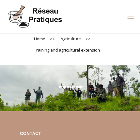
Skip
to
Men
main
content
Home
>>
Agriculture
>>
Training and agricultural extension
Training and agricultural extension
CONTACT