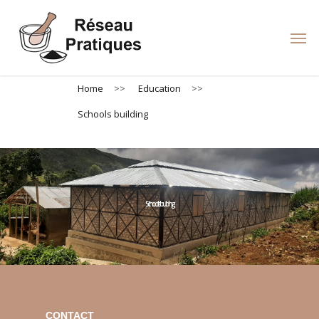
Skip
to
Men
main
content
Home
>>
Education
>>
Schools building
Schools building
CONTACT