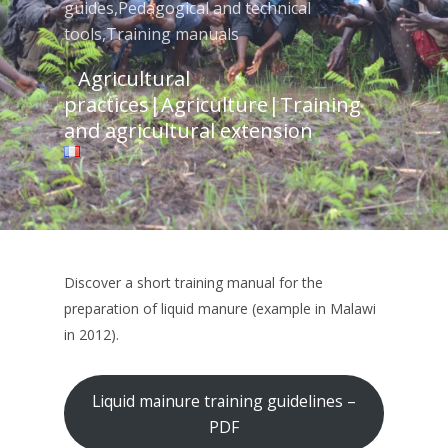
guides
,
Pedagogical and technical
tools
,
Training manuals
Agricultural
practices
|
Agriculture
|
Training
and agricultural extension
Discover a short training manual for the
preparation of liquid manure (example in Malawi
in 2012).
Liquid mainure training guidelines –
PDF