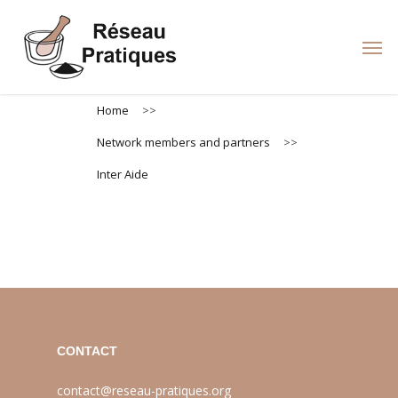
Skip
to
Men
main
content
Home
>>
Network members and partners
>>
Inter Aide
CONTACT
contact@reseau-pratiques.org