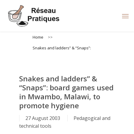
Skip
to
Men
main
content
Home
>>
Snakes and ladders” & “Snaps”:
Snakes and ladders” &
“Snaps”: board games used
in Mwambo, Malawi, to
promote hygiene
27 August 2003
Pedagogical and
technical tools