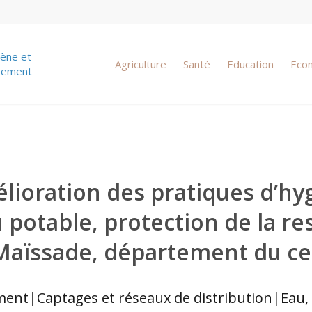
iène et
Agriculture
Santé
Education
Eco
ssement
lioration des pratiques d’hyg
u potable, protection de la re
aïssade, département du cen
ment
|
Captages et réseaux de distribution
|
Eau,