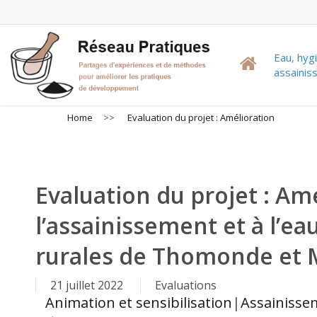
Skip
to
main
Eau, hyg
content
assaini
Home
>>
Evaluation du projet : Amélioration
Evaluation du projet : Amé
l’assainissement et à l’ea
rurales de Thomonde et M
21 juillet 2022
Evaluations
Animation et sensibilisation
|
Assainisse